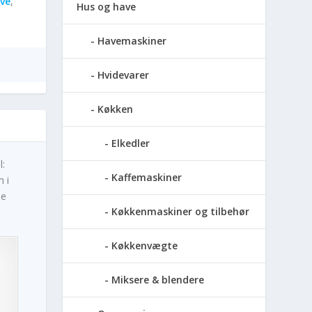
ve
,
Hus og have
Havemaskiner
Hvidevarer
Køkken
Elkedler
l:
Kaffemaskiner
m i
le
Køkkenmaskiner og tilbehør
Køkkenvægte
Miksere & blendere