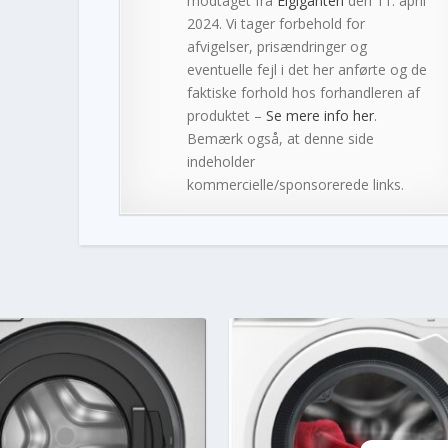
modtaget fra
Elgiganten
den 11. april
2024. Vi tager forbehold for
afvigelser, prisændringer og
eventuelle fejl i det her anførte og de
faktiske forhold hos forhandleren af
produktet –
Se mere info her
.
Bemærk også, at denne side
indeholder
kommercielle/sponsorerede links.