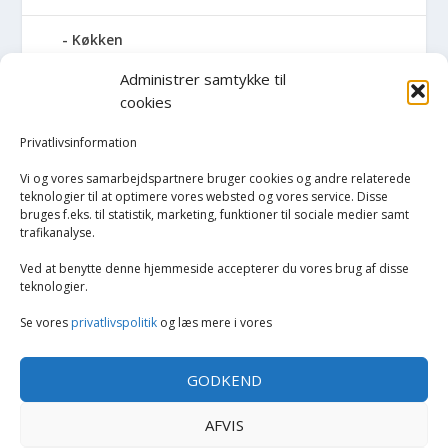
Køkken
Administrer samtykke til
Elkedler
cookies
Kaffemaskiner
Privatlivsinformation
Vi og vores samarbejdspartnere bruger cookies og andre relaterede
Køkkenmaskiner og tilbehør
teknologier til at optimere vores websted og vores service. Disse
bruges f.eks. til statistik, marketing, funktioner til sociale medier samt
trafikanalyse.
Køkkenvægte
Ved at benytte denne hjemmeside accepterer du vores brug af disse
Miksere & blendere
teknologier.
Se vores
privatlivspolitik
og læs mere i vores
Opvarmning
GODKEND
Rengøring
AFVIS
Tøj og mode