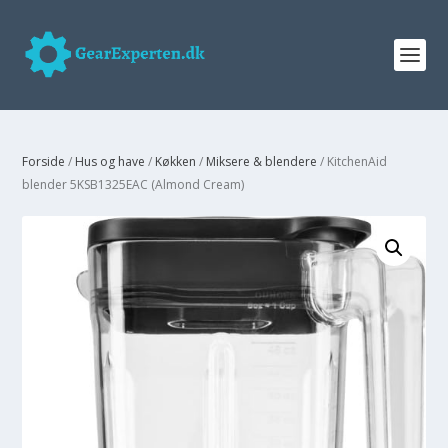
Forside
/
Hus og have
/
Køkken
/
Miksere & blendere
/ KitchenAid
blender 5KSB1325EAC (Almond Cream)