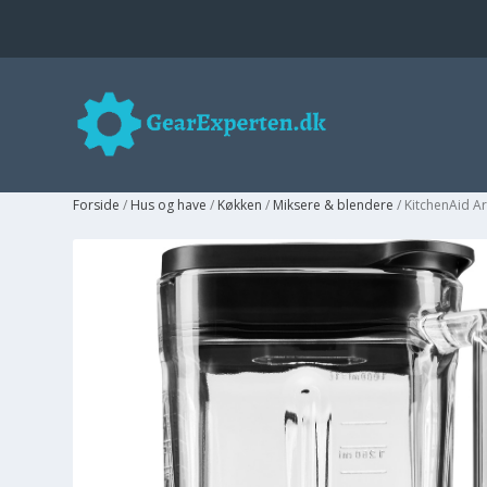
Forside
/
Hus og have
/
Køkken
/
Miksere & blendere
/ KitchenAid A