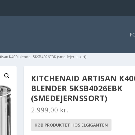
F
rtisan K400 blender 5KSB4026EBK (smedejernssort)
KITCHENAID ARTISAN K40
BLENDER 5KSB4026EBK
(SMEDEJERNSSORT)
2.999,00
kr.
KØB PRODUKTET HOS ELGIGANTEN