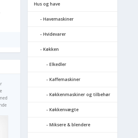
Hus og have
,
Havemaskiner
Hvidevarer
Køkken
Elkedler
Kaffemaskiner
r
e
Køkkenmaskiner og tilbehør
 med
ende
Køkkenvægte
Miksere & blendere