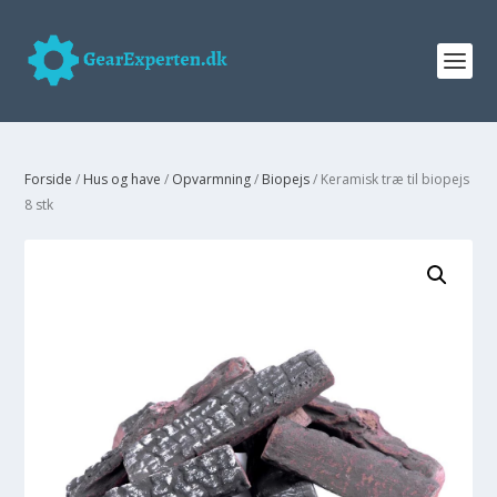
Forside
/
Hus og have
/
Opvarmning
/
Biopejs
/ Keramisk træ til biopejs
8 stk