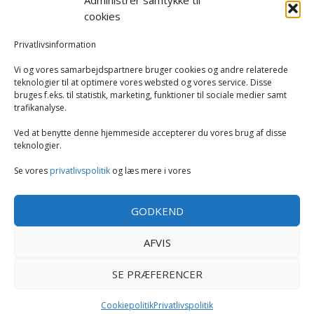
Administrer samtykke til
Hvidevarer
cookies
Køkken
Privatlivsinformation
Vi og vores samarbejdspartnere bruger cookies og andre relaterede
Opvarmning
teknologier til at optimere vores websted og vores service. Disse
bruges f.eks. til statistik, marketing, funktioner til sociale medier samt
trafikanalyse.
Rengøring
Ved at benytte denne hjemmeside accepterer du vores brug af disse
Robotstøvsugere
teknologier.
Se vores
privatlivspolitik
og læs mere i vores
Støvsugere
GODKEND
Tilbehør til støvsugere og rengøring
AFVIS
Tøj og mode
SE PRÆFERENCER
Cookiepolitik
Privatlivspolitik
Copyright GearExperten.dk -
-
Cookie politik
Privatlivspolitik