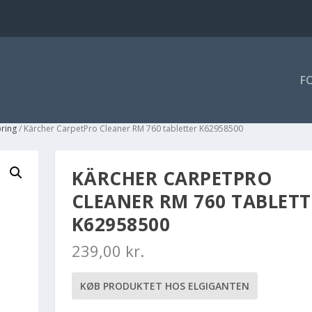
F
øring
/ Kärcher CarpetPro Cleaner RM 760 tabletter K62958500
KÄRCHER CARPETPRO
CLEANER RM 760 TABLETT
K62958500
239,00
kr.
KØB PRODUKTET HOS ELGIGANTEN