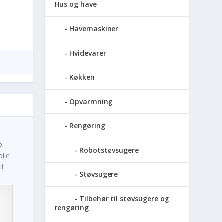
Hus og have
,
Havemaskiner
Hvidevarer
Køkken
Opvarmning
Rengøring
6
Robotstøvsugere
olie
el
Støvsugere
Tilbehør til støvsugere og
rengøring