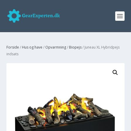
Forside
/
Hus og have
/
Opvarmning
/
Biopejs
/ Juneau XL Hybridpejs
indsats