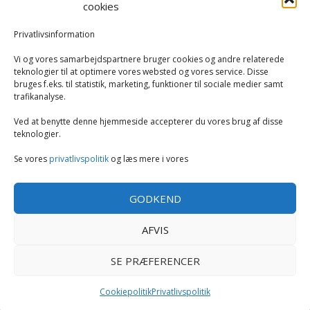
cookies
Køkken
Privatlivsinformation
Vi og vores samarbejdspartnere bruger cookies og andre relaterede
Opvarmning
teknologier til at optimere vores websted og vores service. Disse
bruges f.eks. til statistik, marketing, funktioner til sociale medier samt
trafikanalyse.
Rengøring
Ved at benytte denne hjemmeside accepterer du vores brug af disse
Robotstøvsugere
teknologier.
Se vores
privatlivspolitik
og læs mere i vores
Støvsugere
GODKEND
Tilbehør til støvsugere og rengøring
AFVIS
Tøj og mode
SE PRÆFERENCER
Cookiepolitik
Privatlivspolitik
Copyright GearExperten.dk -
-
Cookie politik
Privatlivspolitik