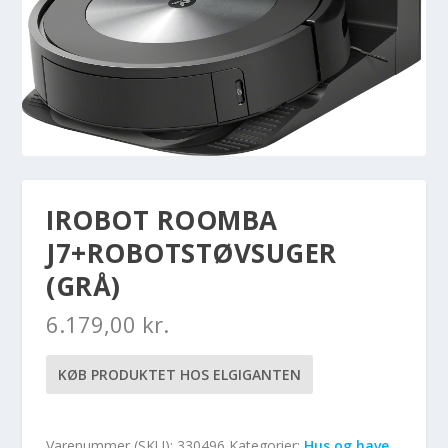
IROBOT ROOMBA
J7+ROBOTSTØVSUGER
(GRÅ)
6.179,00
kr.
KØB PRODUKTET HOS ELGIGANTEN
Varenummer (SKU):
330496
Kategorier:
Hus og have
,