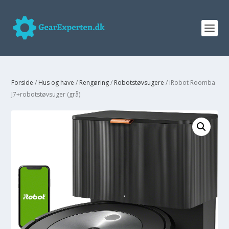
Forside
/
Hus og have
/
Rengøring
/
Robotstøvsugere
/ iRobot Roomba
J7+robotstøvsuger (grå)