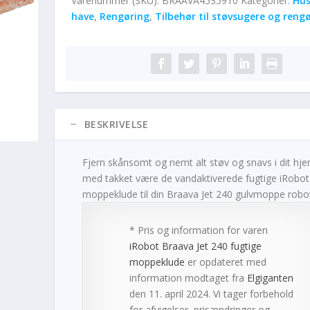
Varenummer (SKU):
BRAAVA4535910
Kategorier:
Hus
have
,
Rengøring
,
Tilbehør til støvsugere og reng
BESKRIVELSE
Fjern skånsomt og nemt alt støv og snavs i dit hj
med takket være de vandaktiverede fugtige iRobot
moppeklude til din Braava Jet 240 gulvmoppe robo
* Pris og information for varen
iRobot Braava Jet 240 fugtige
moppeklude
er opdateret med
information modtaget fra
Elgiganten
den 11. april 2024. Vi tager forbehold
for afvigelser, prisændringer og