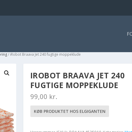
F
øring
/ iRobot Braava Jet 240 fugtige moppeklude
IROBOT BRAAVA JET 240
FUGTIGE MOPPEKLUDE
99,00
kr.
KØB PRODUKTET HOS ELGIGANTEN