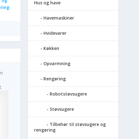
 og
Hus og have
øring
Havemaskiner
Hvidevarer
Køkken
Opvarmning
em
Rengøring
t.
Robotstøvsugere
Støvsugere
Tilbehør til støvsugere og
rengøring