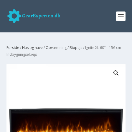
Forside
/
Hus og have
/
Opvarmning
/
Biopejs
/ Ignite XL 60″ – 156 cm
Indbygningselpejs