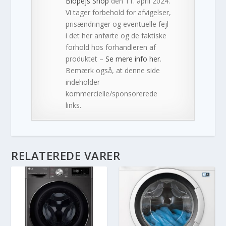
Biopejs Shop
den 11. april 2024.
Vi tager forbehold for afvigelser,
prisændringer og eventuelle fejl
i det her anførte og de faktiske
forhold hos forhandleren af
produktet –
Se mere info her
.
Bemærk også, at denne side
indeholder
kommercielle/sponsorerede
links.
RELATEREDE VARER