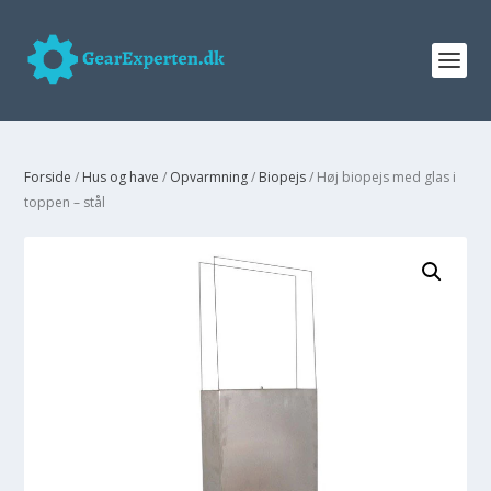
Forside
/
Hus og have
/
Opvarmning
/
Biopejs
/ Høj biopejs med glas i
toppen – stål