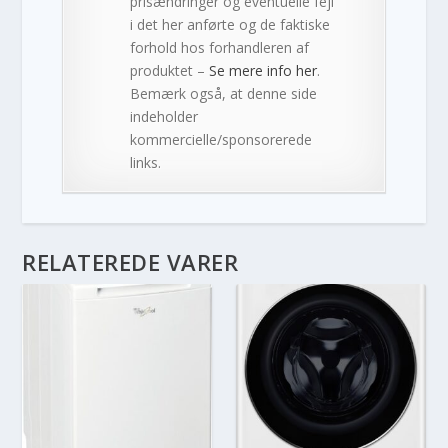
prisændringer og eventuelle fejl
i det her anførte og de faktiske
forhold hos forhandleren af
produktet –
Se mere info her
.
Bemærk også, at denne side
indeholder
kommercielle/sponsorerede
links.
RELATEREDE VARER