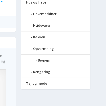
og
Hus og have
Havemaskiner
Hvidevarer
Køkken
Opvarmning
em
Biopejs
e og
Rengøring
Tøj og mode