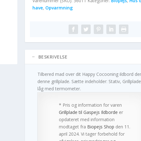
Varenummer (SKU):
36011
Kategorier:
Biopejs
,
Hus 
have
,
Opvarmning
BESKRIVELSE
Tilbered mad over dit Happy Cocooning ildbord d
denne grillplade. Sætte indeholder: Stativ, Grillplad
låg med termometer.
* Pris og information for varen
Grillplade til Gaspejs Ildborde
er
opdateret med information
modtaget fra
Biopejs Shop
den 11.
april 2024. Vi tager forbehold for