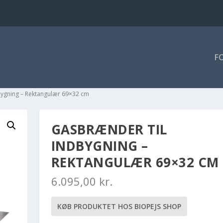
F
bygning – Rektangulær 69×32 cm
GASBRÆNDER TIL
INDBYGNING –
REKTANGULÆR 69×32 CM
6.095,00
kr.
KØB PRODUKTET HOS BIOPEJS SHOP