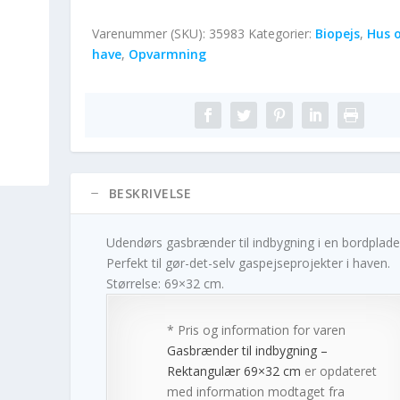
Varenummer (SKU):
35983
Kategorier:
Biopejs
,
Hus 
have
,
Opvarmning
BESKRIVELSE
Udendørs gasbrænder til indbygning i en bordplade
Perfekt til gør-det-selv gaspejseprojekter i haven.
Størrelse: 69×32 cm.
* Pris og information for varen
Gasbrænder til indbygning –
Rektangulær 69×32 cm
er opdateret
med information modtaget fra