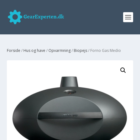
Forside
/
Hus og have
/
Opvarmning
/
Biopejs
/ Forno Gas Medio