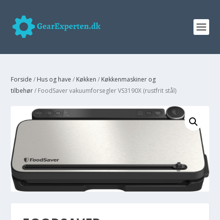
Forside
/
Hus og have
/
Køkken
/
Køkkenmaskiner og
tilbehør
/ FoodSaver vakuumforsegler VS3190X (rustfrit stål)