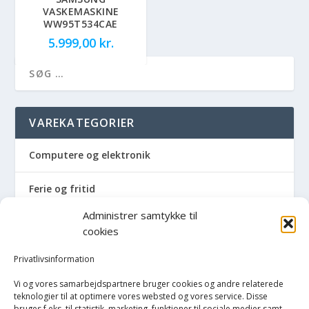
VASKEMASKINE
WW95T534CAE
5.999,00
kr.
VAREKATEGORIER
Computere og elektronik
Ferie og fritid
Administrer samtykke til
Hus og have
cookies
Havemaskiner
Privatlivsinformation
Vi og vores samarbejdspartnere bruger cookies og andre relaterede
Hvidevarer
teknologier til at optimere vores websted og vores service. Disse
bruges f.eks. til statistik, marketing, funktioner til sociale medier samt