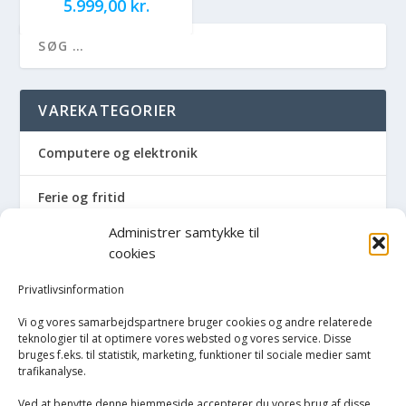
5.999,00
kr.
VAREKATEGORIER
Computere og elektronik
Ferie og fritid
Administrer samtykke til
Hus og have
cookies
Havemaskiner
Privatlivsinformation
Vi og vores samarbejdspartnere bruger cookies og andre relaterede
Hvidevarer
teknologier til at optimere vores websted og vores service. Disse
bruges f.eks. til statistik, marketing, funktioner til sociale medier samt
trafikanalyse.
Køkken
Ved at benytte denne hjemmeside accepterer du vores brug af disse