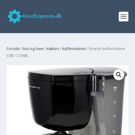
Forside
/
Hus og have
/
Køkken
/
Kaffemaskiner
/ Emerio kaffemaskine
CME-112698