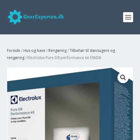
Forside
/
Hus og have
/
Rengøring
/
Tilbehør til støvsugere og
rengøring
/ Electrolux Pure D8 performance kit ESKD8