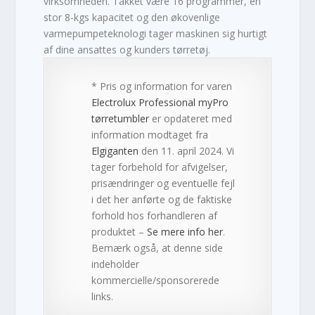
virksomheden. Takket være 16 programmer, en
stor 8-kgs kapacitet og den økovenlige
varmepumpeteknologi tager maskinen sig hurtigt
af dine ansattes og kunders tørretøj.
* Pris og information for varen
Electrolux Professional myPro
tørretumbler
er opdateret med
information modtaget fra
Elgiganten
den 11. april 2024. Vi
tager forbehold for afvigelser,
prisændringer og eventuelle fejl
i det her anførte og de faktiske
forhold hos forhandleren af
produktet –
Se mere info her
.
Bemærk også, at denne side
indeholder
kommercielle/sponsorerede
links.