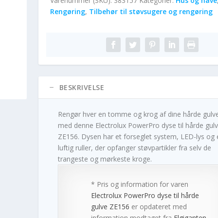
Varenummer (SKU):
383157
Kategorier:
Hus og have
Rengøring
,
Tilbehør til støvsugere og rengøring
BESKRIVELSE
Rengør hver en tomme og krog af dine hårde gulv
med denne Electrolux PowerPro dyse til hårde gul
ZE156. Dysen har et forseglet system, LED-lys og 
luftig ruller, der opfanger støvpartikler fra selv de
trangeste og mørkeste kroge.
* Pris og information for varen
Electrolux PowerPro dyse til hårde
gulve ZE156
er opdateret med
information modtaget fra
Elgiganten