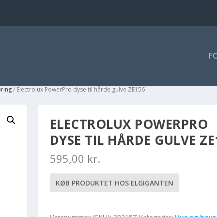
F
øring
/ Electrolux PowerPro dyse til hårde gulve ZE156
ELECTROLUX POWERPRO
DYSE TIL HÅRDE GULVE ZE
595,00
kr.
KØB PRODUKTET HOS ELGIGANTEN