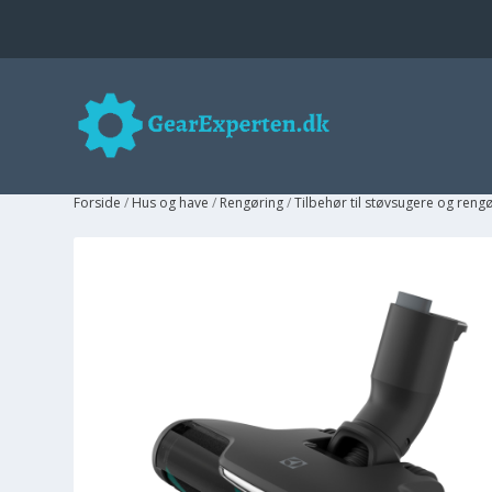
Forside
/
Hus og have
/
Rengøring
/
Tilbehør til støvsugere og reng