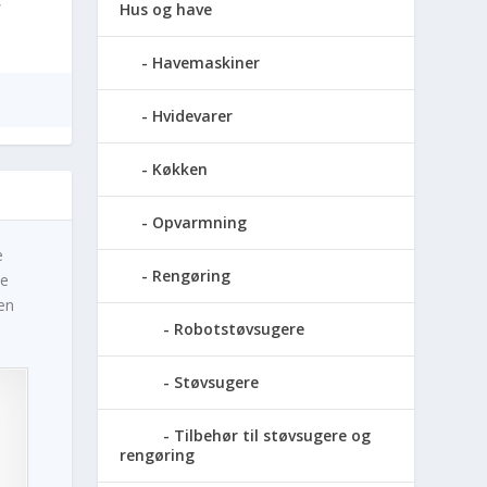
,
Hus og have
Havemaskiner
Hvidevarer
Køkken
Opvarmning
e
Rengøring
ve
en
Robotstøvsugere
Støvsugere
Tilbehør til støvsugere og
rengøring