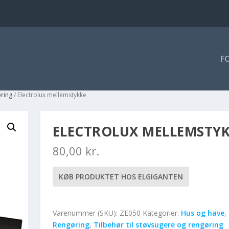
F
øring
/ Electrolux mellemstykke
ELECTROLUX MELLEMSTY
80,00
kr.
KØB PRODUKTET HOS ELGIGANTEN
Varenummer (SKU):
ZE050
Kategorier:
Hus og have
,
Rengøring
,
Tilbehør til støvsugere og rengøring