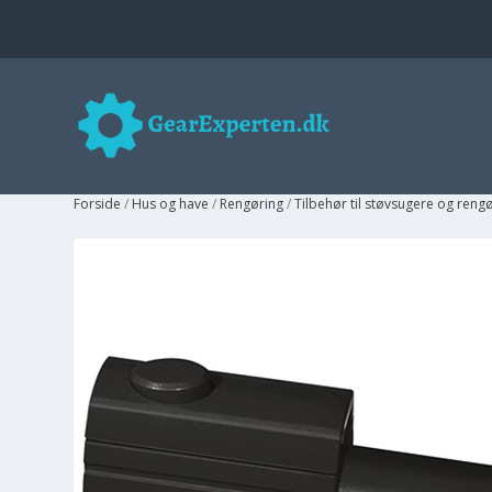
Forside
/
Hus og have
/
Rengøring
/
Tilbehør til støvsugere og reng