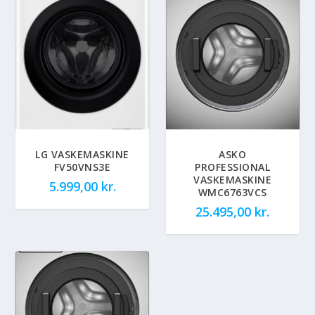
LG VASKEMASKINE
ASKO
FV50VNS3E
PROFESSIONAL
VASKEMASKINE
5.999,00
kr.
WMC6763VCS
25.495,00
kr.