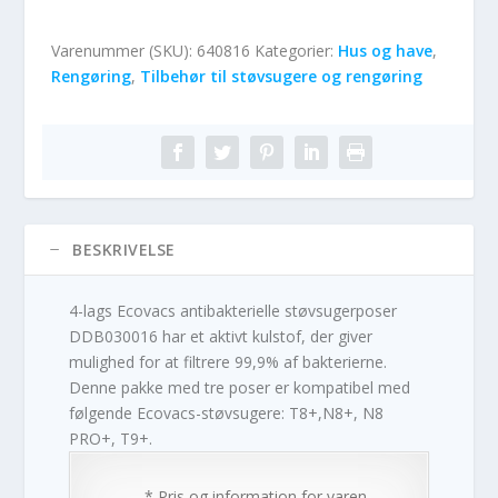
Varenummer (SKU):
640816
Kategorier:
Hus og have
,
Rengøring
,
Tilbehør til støvsugere og rengøring
BESKRIVELSE
4-lags Ecovacs antibakterielle støvsugerposer
DDB030016 har et aktivt kulstof, der giver
mulighed for at filtrere 99,9% af bakterierne.
Denne pakke med tre poser er kompatibel med
følgende Ecovacs-støvsugere: T8+,N8+, N8
PRO+, T9+.
* Pris og information for varen