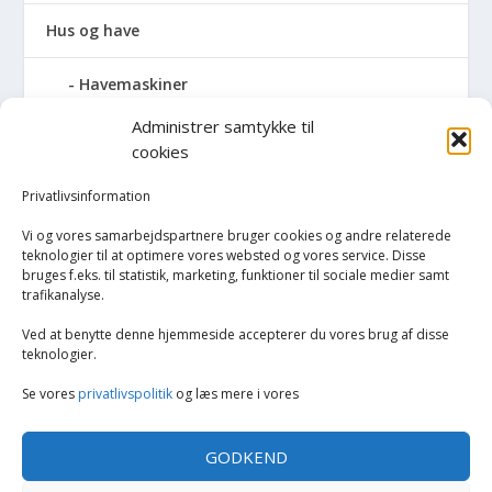
Hus og have
Havemaskiner
Administrer samtykke til
Hvidevarer
cookies
Køkken
Privatlivsinformation
Vi og vores samarbejdspartnere bruger cookies og andre relaterede
Opvarmning
teknologier til at optimere vores websted og vores service. Disse
bruges f.eks. til statistik, marketing, funktioner til sociale medier samt
trafikanalyse.
Rengøring
Ved at benytte denne hjemmeside accepterer du vores brug af disse
Robotstøvsugere
teknologier.
Se vores
privatlivspolitik
og læs mere i vores
Støvsugere
GODKEND
Tilbehør til støvsugere og rengøring