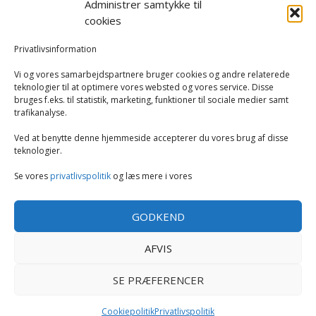
Administrer samtykke til
Hvidevarer
cookies
Køkken
Privatlivsinformation
Vi og vores samarbejdspartnere bruger cookies og andre relaterede
Opvarmning
teknologier til at optimere vores websted og vores service. Disse
bruges f.eks. til statistik, marketing, funktioner til sociale medier samt
trafikanalyse.
Rengøring
Ved at benytte denne hjemmeside accepterer du vores brug af disse
Robotstøvsugere
teknologier.
Se vores
privatlivspolitik
og læs mere i vores
Støvsugere
GODKEND
Tilbehør til støvsugere og rengøring
AFVIS
Tøj og mode
SE PRÆFERENCER
Cookiepolitik
Privatlivspolitik