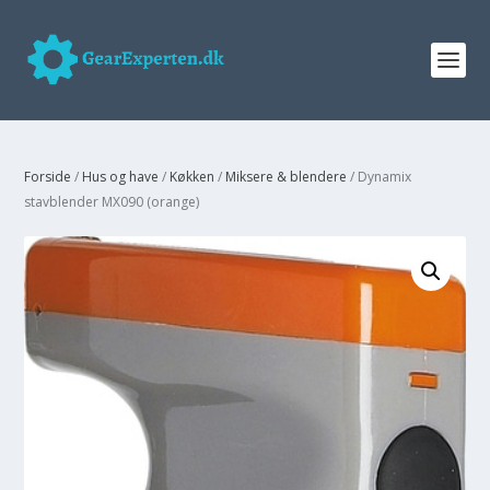
Forside
/
Hus og have
/
Køkken
/
Miksere & blendere
/ Dynamix
stavblender MX090 (orange)