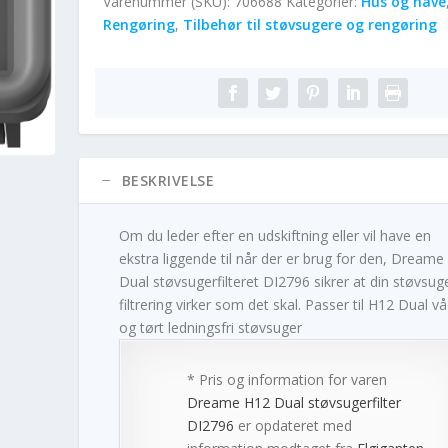
Varenummer (SKU):
706688
Kategorier:
Hus og have
Rengøring
,
Tilbehør til støvsugere og rengøring
BESKRIVELSE
Om du leder efter en udskiftning eller vil have en
ekstra liggende til når der er brug for den, Dreame
Dual støvsugerfilteret DI2796 sikrer at din støvsug
filtrering virker som det skal. Passer til H12 Dual vå
og tørt ledningsfri støvsuger
* Pris og information for varen
Dreame H12 Dual støvsugerfilter
DI2796
er opdateret med