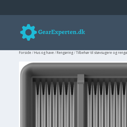
Forside
/
Hus og have
/
Rengøring
/
Tilbehør til støvsugere og reng