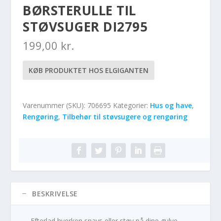
BØRSTERULLE TIL
STØVSUGER DI2795
199,00
kr.
KØB PRODUKTET HOS ELGIGANTEN
Varenummer (SKU):
706695
Kategorier:
Hus og have
,
Rengøring
,
Tilbehør til støvsugere og rengøring
BESKRIVELSE
Efterlad hverken snavs eller støv på dine gulve