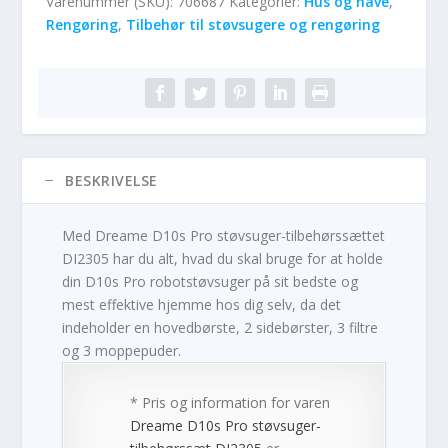
Varenummer (SKU):
706687
Kategorier:
Hus og have
,
Rengøring
,
Tilbehør til støvsugere og rengøring
BESKRIVELSE
Med Dreame D10s Pro støvsuger-tilbehørssættet
DI2305 har du alt, hvad du skal bruge for at holde
din D10s Pro robotstøvsuger på sit bedste og
mest effektive hjemme hos dig selv, da det
indeholder en hovedbørste, 2 sidebørster, 3 filtre
og 3 moppepuder.
* Pris og information for varen
Dreame D10s Pro støvsuger-