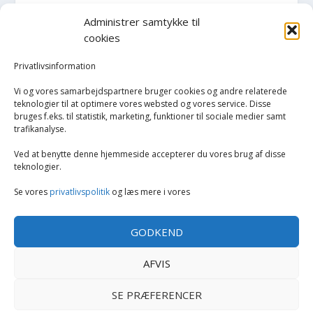
Administrer samtykke til
Hvidevarer
cookies
Køkken
Privatlivsinformation
Vi og vores samarbejdspartnere bruger cookies og andre relaterede
Opvarmning
teknologier til at optimere vores websted og vores service. Disse
bruges f.eks. til statistik, marketing, funktioner til sociale medier samt
trafikanalyse.
Rengøring
Ved at benytte denne hjemmeside accepterer du vores brug af disse
Robotstøvsugere
teknologier.
Se vores
privatlivspolitik
og læs mere i vores
Støvsugere
GODKEND
Tilbehør til støvsugere og rengøring
AFVIS
Tøj og mode
SE PRÆFERENCER