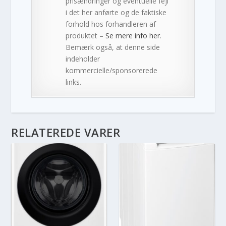
prisændringer og eventuelle fejl
i det her anførte og de faktiske
forhold hos forhandleren af
produktet –
Se mere info her
.
Bemærk også, at denne side
indeholder
kommercielle/sponsorerede
links.
RELATEREDE VARER