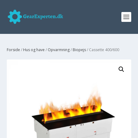
Forside
/
Hus og have
/
Opvarmning
/
Biopejs
/ Cassette 400/600