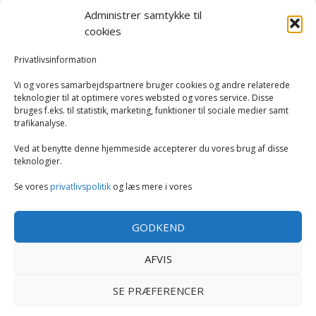
Administrer samtykke til
Elkedler
cookies
Kaffemaskiner
Privatlivsinformation
Vi og vores samarbejdspartnere bruger cookies og andre relaterede
Køkkenmaskiner og tilbehør
teknologier til at optimere vores websted og vores service. Disse
bruges f.eks. til statistik, marketing, funktioner til sociale medier samt
trafikanalyse.
Køkkenvægte
Ved at benytte denne hjemmeside accepterer du vores brug af disse
Miksere & blendere
teknologier.
Se vores
privatlivspolitik
og læs mere i vores
Opvarmning
GODKEND
Rengøring
AFVIS
Tøj og mode
SE PRÆFERENCER