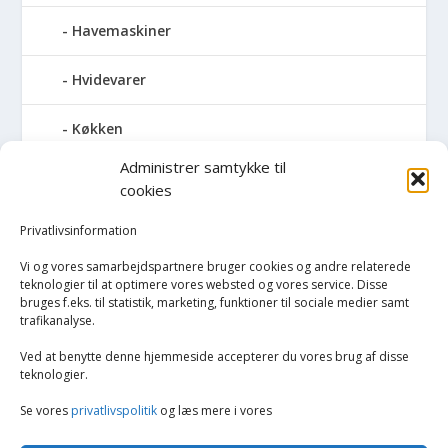
Havemaskiner
Hvidevarer
Køkken
Administrer samtykke til
Elkedler
cookies
Kaffemaskiner
Privatlivsinformation
Vi og vores samarbejdspartnere bruger cookies og andre relaterede
Køkkenmaskiner og tilbehør
teknologier til at optimere vores websted og vores service. Disse
bruges f.eks. til statistik, marketing, funktioner til sociale medier samt
trafikanalyse.
Køkkenvægte
Ved at benytte denne hjemmeside accepterer du vores brug af disse
Miksere & blendere
teknologier.
Se vores
privatlivspolitik
og læs mere i vores
Opvarmning