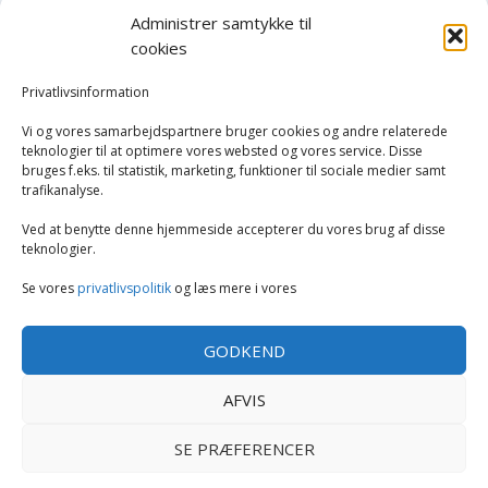
Administrer samtykke til
Havemaskiner
cookies
Hvidevarer
Privatlivsinformation
Vi og vores samarbejdspartnere bruger cookies og andre relaterede
Tørretumblere og tørreskabe
teknologier til at optimere vores websted og vores service. Disse
bruges f.eks. til statistik, marketing, funktioner til sociale medier samt
trafikanalyse.
Vaskemaskiner
Ved at benytte denne hjemmeside accepterer du vores brug af disse
Køkken
teknologier.
Se vores
privatlivspolitik
og læs mere i vores
Opvarmning
GODKEND
Rengøring
AFVIS
Tøj og mode
SE PRÆFERENCER