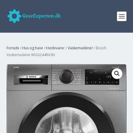
Forside
/
Hus og have
/
Hvidevarer
/
Vaskemaskiner
/ Bosch
Vaskemaskine WGG244RASN