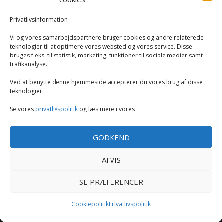
Køkken
Privatlivsinformation
Vi og vores samarbejdspartnere bruger cookies og andre relaterede
Opvarmning
teknologier til at optimere vores websted og vores service. Disse
bruges f.eks. til statistik, marketing, funktioner til sociale medier samt
trafikanalyse.
Rengøring
Ved at benytte denne hjemmeside accepterer du vores brug af disse
Robotstøvsugere
teknologier.
Se vores
privatlivspolitik
og læs mere i vores
Støvsugere
GODKEND
Tilbehør til støvsugere og rengøring
AFVIS
Tøj og mode
SE PRÆFERENCER
Cookiepolitik
Privatlivspolitik
Copyright GearExperten.dk -
-
Cookie politik
Privatlivspolitik