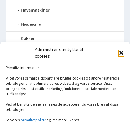
Havemaskiner
Hvidevarer
Køkken
Administrer samtykke til
Elkedler
cookies
Kaffemaskiner
Privatlivsinformation
Vi og vores samarbejdspartnere bruger cookies og andre relaterede
Køkkenmaskiner og tilbehør
teknologier til at optimere vores websted og vores service. Disse
bruges f.eks. til statistik, marketing, funktioner til sociale medier samt
trafikanalyse.
Køkkenvægte
Ved at benytte denne hjemmeside accepterer du vores brug af disse
Miksere & blendere
teknologier.
Se vores
privatlivspolitik
og læs mere i vores
Opvarmning