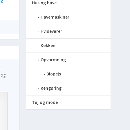
og
Hus og have
Havemaskiner
Hvidevarer
Køkken
Opvarmning
er
Biopejs
 og
:
Rengøring
Tøj og mode