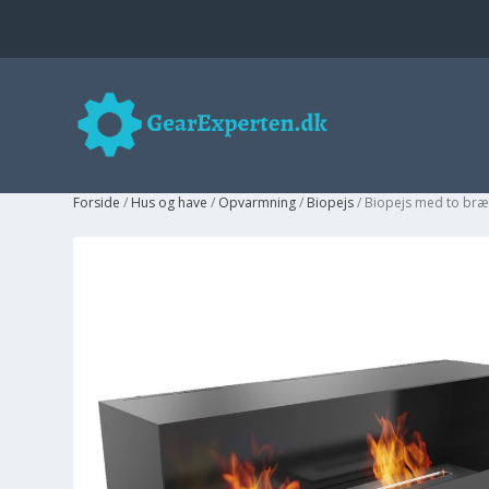
Forside
/
Hus og have
/
Opvarmning
/
Biopejs
/ Biopejs med to br