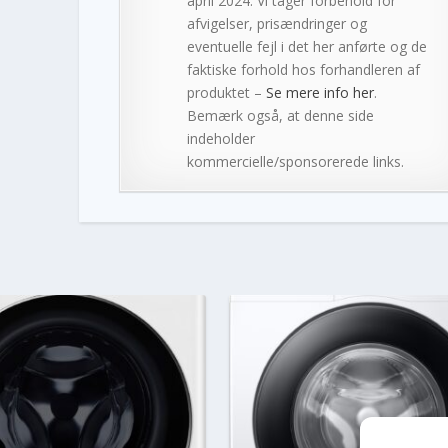
april 2024. Vi tager forbehold for
afvigelser, prisændringer og
eventuelle fejl i det her anførte og de
faktiske forhold hos forhandleren af
produktet –
Se mere info her
.
Bemærk også, at denne side
indeholder
kommercielle/sponsorerede links.