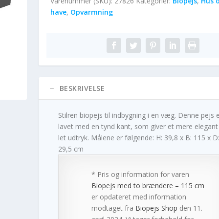
Varenummer (SKU):
27826
Kategorier:
Biopejs
,
Hus 
have
,
Opvarmning
BESKRIVELSE
Stilren biopejs til indbygning i en væg. Denne pejs 
lavet med en tynd kant, som giver et mere elegant
let udtryk. Målene er følgende: H: 39,8 x B: 115 x D
29,5 cm
* Pris og information for varen
Biopejs med to brændere – 115 cm
er opdateret med information
modtaget fra
Biopejs Shop
den 11.