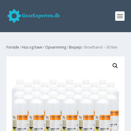
Forside
/
Hus og have
/
Opvarmning
/
Biopejs
/ Bioethanol – 30 liter