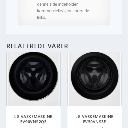
denne side indeholder
kommercielle/sponsorerede
links.
RELATEREDE VARER
LG VASKEMASKINE
LG VASKEMASKINE
FV90VNS2QE
FV50VNS3E