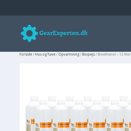
Forside
/
Hus og have
/
Opvarmning
/
Biopejs
/ Bioethanol – 12 liter