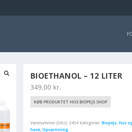
F
BIOETHANOL – 12 LITER
349,00
kr.
KØB PRODUKTET HOS BIOPEJS SHOP
Varenummer (SKU):
2454
Kategorier:
Biopejs
,
Hus o
have
,
Opvarmning