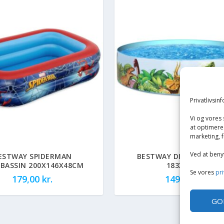
Privatlivsin
Vi og vores
at optimere 
marketing, f
Ved at beny
ESTWAY SPIDERMAN
BESTWAY DINOSAUR P
BASSIN 200X146X48CM
183X38CM
Se vores
pri
179,00
kr.
149,00
kr.
GO