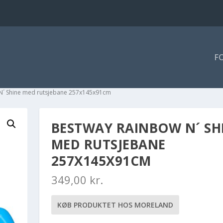
F
N´ Shine med rutsjebane 257x145x91cm
BESTWAY RAINBOW N´ SH
MED RUTSJEBANE
257X145X91CM
349,00
kr.
KØB PRODUKTET HOS MORELAND