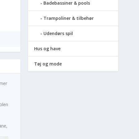
Badebassiner & pools
Trampoliner & tilbehør
Udendørs spil
Hus og have
Tøj og mode
imer
olen
ane,