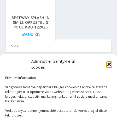
BESTWAY SPLASH ´N
SMILE OPPUSTELIG
POOL RØD 122×25
69,00
kr.
Administrer samtykke til
VAREKATEGORIER
cookies
Computere og elektronik
Privatlivsinformation
Vi og vores samarbejdspartnere bruger cookies og andre relaterede
Ferie og fritid
teknologier til at optimere vores websted og vores service. Disse
bruges f.eks. til statistik, marketing, funktioner til sociale medier samt
trafikanalyse.
Badebassiner & pools
Ved at benytte denne hjemmeside accepterer du vores brug af disse
Trampoliner & tilbehør
teknologier.