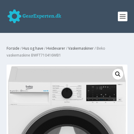
Forside
/
Hus og have
/
Hvidevarer
/
Vaskemaskiner
/ Beko
vaskemaskine BWFT710416WB1