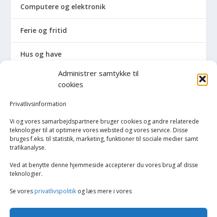
Computere og elektronik
Ferie og fritid
Hus og have
Administrer samtykke til
Havemaskiner
cookies
Hvidevarer
Privatlivsinformation
Vi og vores samarbejdspartnere bruger cookies og andre relaterede
Tørretumblere og tørreskabe
teknologier til at optimere vores websted og vores service. Disse
bruges f.eks. til statistik, marketing, funktioner til sociale medier samt
trafikanalyse.
Vaskemaskiner
Ved at benytte denne hjemmeside accepterer du vores brug af disse
Køkken
teknologier.
Se vores
privatlivspolitik
og læs mere i vores
Opvarmning