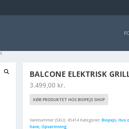
F
ll
BALCONE ELEKTRISK GRIL
3.499,00
kr.
KØB PRODUKTET HOS BIOPEJS SHOP
Varenummer (SKU):
45414
Kategorier:
Biopejs
,
Hus 
have
,
Opvarmning