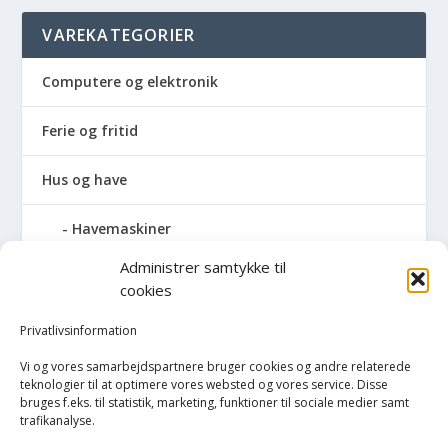
VAREKATEGORIER
Computere og elektronik
Ferie og fritid
Hus og have
Havemaskiner
Administrer samtykke til
Hvidevarer
cookies
Køkken
Privatlivsinformation
Vi og vores samarbejdspartnere bruger cookies og andre relaterede
Opvarmning
teknologier til at optimere vores websted og vores service. Disse
bruges f.eks. til statistik, marketing, funktioner til sociale medier samt
trafikanalyse.
Rengøring