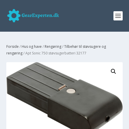
Forside
/
Hus og have
/
Rengøring
/
Tilbehør til støvsugere og
rengøring
/ Apt Sonic 750 støvsugerbatteri 32177