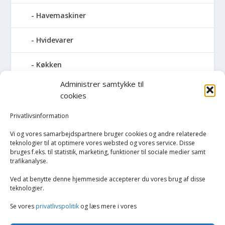
Havemaskiner
Hvidevarer
Køkken
Administrer samtykke til
Elkedler
cookies
Kaffemaskiner
Privatlivsinformation
Vi og vores samarbejdspartnere bruger cookies og andre relaterede
Køkkenmaskiner og tilbehør
teknologier til at optimere vores websted og vores service. Disse
bruges f.eks. til statistik, marketing, funktioner til sociale medier samt
trafikanalyse.
Køkkenvægte
Ved at benytte denne hjemmeside accepterer du vores brug af disse
Miksere & blendere
teknologier.
Se vores
privatlivspolitik
og læs mere i vores
Opvarmning