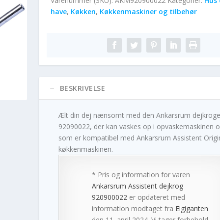
Varenummer (SKU):
AKM920900022
Kategorier:
Hus 
have
,
Køkken
,
Køkkenmaskiner og tilbehør
BESKRIVELSE
Ælt din dej nænsomt med den Ankarsrum dejkrog
92090022, der kan vaskes op i opvaskemaskinen 
som er kompatibel med Ankarsrum Assistent Origi
køkkenmaskinen.
* Pris og information for varen
Ankarsrum Assistent dejkrog
920900022
er opdateret med
information modtaget fra
Elgiganten
den 11. april 2024. Vi tager forbehold