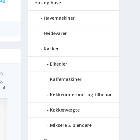
og
Hus og have
Havemaskiner
Hvidevarer
Køkken
Elkedler
en
Kaffemaskiner
og
nal
Køkkenmaskiner og tilbehør
Køkkenvægte
Miksere & blendere