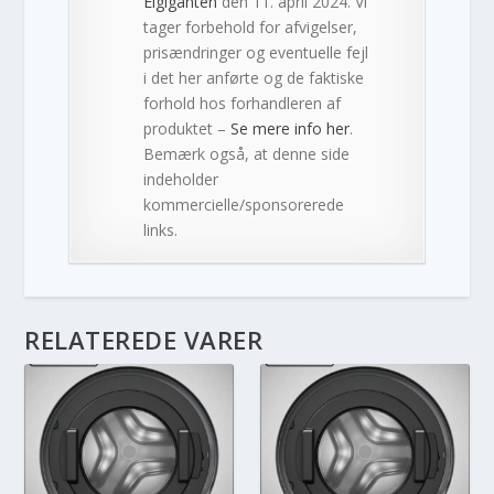
Elgiganten
den 11. april 2024. Vi
tager forbehold for afvigelser,
prisændringer og eventuelle fejl
i det her anførte og de faktiske
forhold hos forhandleren af
produktet –
Se mere info her
.
Bemærk også, at denne side
indeholder
kommercielle/sponsorerede
links.
RELATEREDE VARER