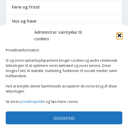
Ferie og fritid
Hus og have
Administrer samtykke til
Havemaskiner
cookies
Hvidevarer
Privatlivsinformation
Vi og vores samarbejdspartnere bruger cookies og andre relaterede
Tørretumblere og tørreskabe
teknologier til at optimere vores websted og vores service. Disse
bruges f.eks. til statistik, marketing, funktioner til sociale medier samt
trafikanalyse.
Vaskemaskiner
Ved at benytte denne hjemmeside accepterer du vores brug af disse
Køkken
teknologier.
Se vores
privatlivspolitik
og læs mere i vores
Opvarmning
GODKEND
Rengøring