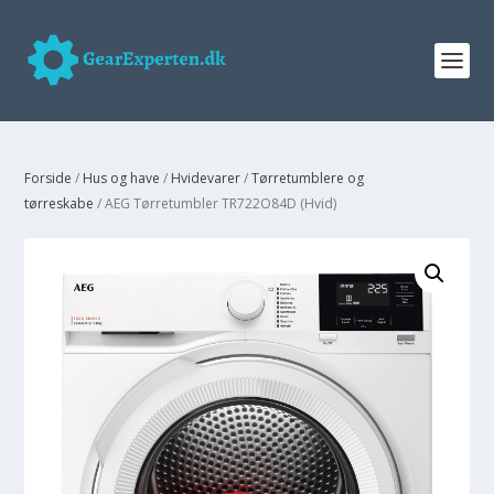
Forside
/
Hus og have
/
Hvidevarer
/
Tørretumblere og
tørreskabe
/ AEG Tørretumbler TR722O84D (Hvid)