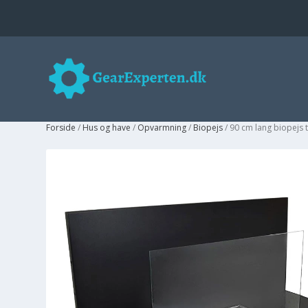
Forside
/
Hus og have
/
Opvarmning
/
Biopejs
/ 90 cm lang biopejs 