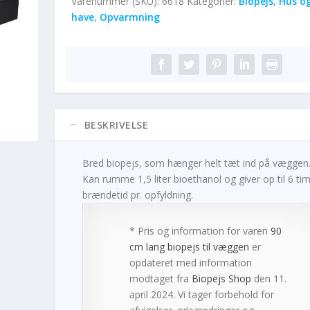
Varenummer (SKU):
6618
Kategorier:
Biopejs
,
Hus o
have
,
Opvarmning
BESKRIVELSE
Bred biopejs, som hænger helt tæt ind på væggen
Kan rumme 1,5 liter bioethanol og giver op til 6 ti
brændetid pr. opfyldning.
* Pris og information for varen
90
cm lang biopejs til væggen
er
opdateret med information
modtaget fra
Biopejs Shop
den 11.
april 2024. Vi tager forbehold for